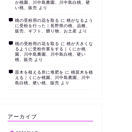
か桃園、川中島農園、川中島白桃、硬
い桃、販売
より
桃の受粉用の花を取る
に
桃がなるよう
に受粉を行った｜長野県の桃、品種、
販売、ギフト、贈り物、お土産
より
桃の受粉用の花を取る
に
桃が大きくな
るように受粉作業をする｜くにか桃
園、川中島農園、川中島白桃、硬い
桃、販売
より
苗木を植える所に堆肥を
に
桃苗木を植
える｜くにか桃園、川中島農園、川中
島白桃、硬い桃、販売
より
アーカイブ