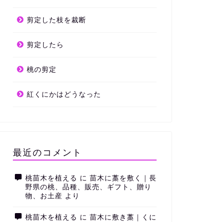
剪定した枝を裁断
剪定したら
桃の剪定
紅くにかはどうなった
最近のコメント
桃苗木を植える
に
苗木に藁を敷く｜長
野県の桃、品種、販売、ギフト、贈り
物、お土産
より
桃苗木を植える
に
苗木に敷き藁｜くに