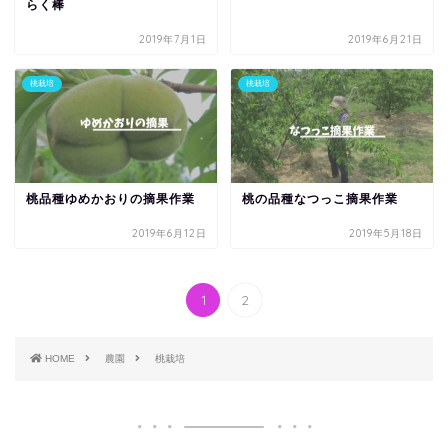
らく棒
2019年7月1日
2019年6月21日
桃栽培
桃栽培
桃品種ゆめかおりの摘果作業
桃の品種なつっこ摘果作業
2019年6月12日
2019年5月18日
1
2
HOME
農園
桃栽培