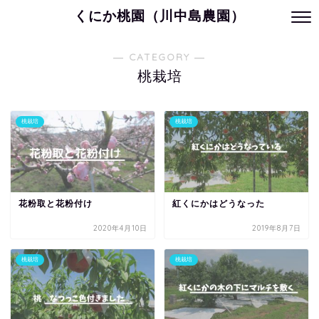
くにか桃園（川中島農園）
― CATEGORY ―
桃栽培
桃栽培
桃栽培
花粉取と花粉付け
紅くにかはどうなった
2020年4月10日
2019年8月7日
桃栽培
桃栽培